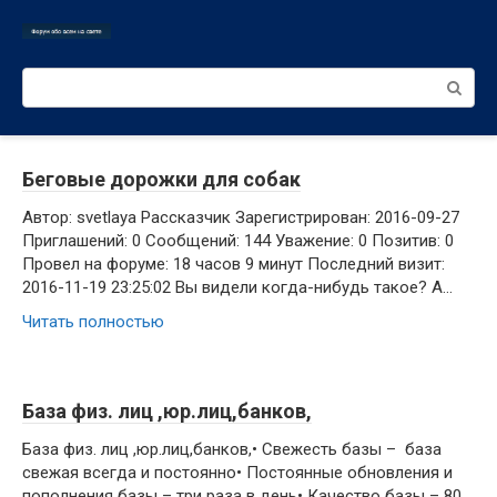
Перейти
к
контенту
Поиск:
Беговые дорожки для собак
Автор: svetlaya Рассказчик Зарегистрирован: 2016-09-27
Приглашений: 0 Сообщений: 144 Уважение: 0 Позитив: 0
Провел на форуме: 18 часов 9 минут Последний визит:
2016-11-19 23:25:02 Вы видели когда-нибудь такое? А…
Читать полностью
База физ. лиц ,юр.лиц,банков,
База физ. лиц ,юр.лиц,банков,• Свежесть базы – база
свежая всегда и постоянно• Постоянные обновления и
пополнения базы – три раза в день• Качество базы – 80…